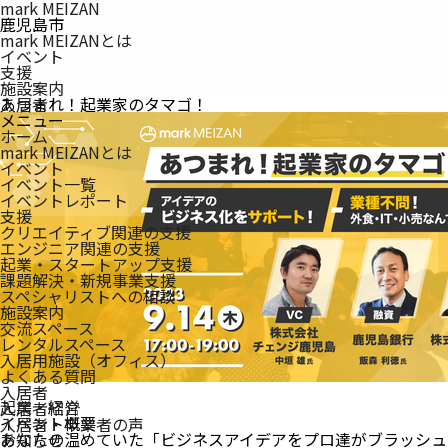
mark MEIZAN
鹿児島市
mark MEIZANとは
イベント
支援
施設案内
入居者
あつまれ！起業家のタマゴ！
メニュー
ホーム
mark MEIZAN
とは
イベント
イベント一覧
イベントレポート
支援
クリエイティブ関連の支援
エンジニア関連の支援
起業・スタートアップ支援
課題解決・新規事業支援
スペシャリストへの相談
施設案内
交流スペース
レンタルスペース
入居用施設（オフィス）
よくある質問
入居者
起業・経営
入居者紹介
イベント概要
入居者・卒業者の声
あなたの温めていた「ビジネスアイデアをプロ達がブラッシュ
お知らせ