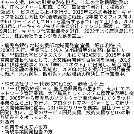
チャー支援、IPOの引受業務を担当。11年の金融機関勤務の
後、ITベンチャーに転職。CFO，事業責任者として複数の
SaaSサービスの立ち上げを行う。2019年に株式会社ビーキャ
ップを設立し同社の代表取締役に就任。2年間でオフィス向け
のIoTサービスとしてNo.1を獲得するまでに育て上げる。2021
年3月にビーキャップ株式を株式会社チェンジに譲渡し、同年
9月にビーキャップ代表取締役を退任。2022年より鹿児島に居
住し、株式会社チェンジ鹿児島を設立。
・鹿児島銀行 地域支援部 地域開発室 室長 飯森 利徳 氏
2000年入行。営業店にて法人向け融資等の業務に従事した
後、早稲田大学ビジネススクールにてMBA取得。2015年本店
営業部課長代理として、天文館再開発や百貨店を担当。2018
年に伊藤忠商事とのJV「㈱GLコネクト」に出向し、総合商社
と地域金融の連携に取組む。2020年地域支援部地域開発室長
に就き、地方創生、取引先・地域課題の解決に日々奮闘中。
・株式会社リリー 代表取締役CEO 野崎 弘幸 氏
リリー 代表取締役CEO。鹿児島県霧島市生まれ。東京にてネ
ットワーク管理業務、大学職員としてシステム管理業務等に従
事。2005年から鹿児島のソフトウェア開発会社にてクラウド
事業の立ち上げを行い、プロダクトマネージャーとして新サー
ビス開発業務に従事。2017年にリリーを創業。自社サービス
開発に加え、企業のサービス開発支援、技術支援などDXの取
り組みを支援している。
対象者
・創業を考えている方
・新規事業開発担当の方