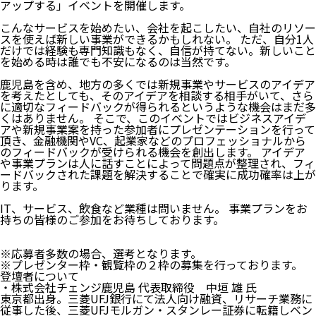
アップする」イベントを開催します。
こんなサービスを始めたい、会社を起こしたい、自社のリソー
スを使えば新しい事業ができるかもしれない。 ただ、自分1人
だけでは経験も専門知識もなく、自信が持てない。新しいこと
を始める時は誰でも不安になるのは当然です。
鹿児島を含め、地方の多くでは新規事業やサービスのアイデア
を考えたとしても、そのアイデアを相談する相手がいて、さら
に適切なフィードバックが得られるというような機会はまだ多
くはありません。 そこで、このイベントではビジネスアイデ
アや新規事業案を持った参加者にプレゼンテーションを行って
頂き、金融機関やVC、起業家などのプロフェッショナルから
のフィードバックが受けられる機会を創出します。 アイデア
や事業プランは人に話すことによって問題点が整理され、フィ
ードバックされた課題を解決することで確実に成功確率は上が
ります。
IT、サービス、飲食など業種は問いません。 事業プランをお
持ちの皆様のご参加をお待ちしております。
※応募者多数の場合、選考となります。
※プレゼンター枠・観覧枠の２枠の募集を行っております。
登壇者について
・株式会社チェンジ鹿児島 代表取締役 中垣 雄 氏
東京都出身。三菱UFJ銀行にて法人向け融資、リサーチ業務に
従事した後、三菱UFJモルガン・スタンレー証券に転籍しベン