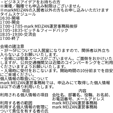
・ビジネスアイデアをお持ちの方
※業種／職種でも申込み制限はございません
※markMEIZANの入居者以外の方もお申し込みいただけます
タイムスケジュール
16:30-開場
17:00-開会
17:00~17:05-mark MEIZAN運営事務局挨拶
17:05~18:35-ピッチ＆フィードバック
18:35~19:00-交流会
17:00-終了
会場の諸注意
・3F～5Fについては入居室になりますので、関係者以外立ち
入らないようお願いいたします。
・会場には駐車スペースがございません。ご面倒をおかけいた
しますが、公共交通機関又は近隣のコインパーキングをご利用
くださいますようお願いいたします。
・入場時に受付をおこないます。開始時間の10分前までを目安
にご来場ください。
個人情報の取扱いについて
mark MEIZAN運営事務局では、申込みにて取得した個人情報
は以下の通り利用いたします。
項目
内容
利用される個人情報の項目
会社名、部署名、役職、お名前、
お電話番号、メールアドレス
利用する者の範囲
mark MEIZAN運営事務局
利用する個人情報の管理に
mark MEIZAN運営事務局
ついて責任を有する者の氏