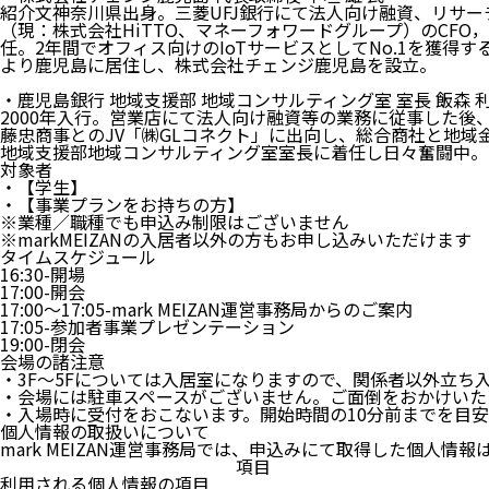
紹介文神奈川県出身。三菱UFJ銀行にて法人向け融資、リサー
（現：株式会社HiTTO、マネーフォワードグループ）のCFO
任。2年間でオフィス向けのIoTサービスとしてNo.1を獲得
より鹿児島に居住し、株式会社チェンジ鹿児島を設立。
・鹿児島銀行 地域支援部 地域コンサルティング室 室長 飯森 利
2000年入行。営業店にて法人向け融資等の業務に従事した後、
藤忠商事とのJV「㈱GLコネクト」に出向し、総合商社と地域
地域支援部地域コンサルティング室室長に着任し日々奮闘中。
対象者
・【学生】
・【事業プランをお持ちの方】
※業種／職種でも申込み制限はございません
※markMEIZANの入居者以外の方もお申し込みいただけます
タイムスケジュール
16:30-開場
17:00-開会
17:00～17:05-mark MEIZAN運営事務局からのご案内
17:05-参加者事業プレゼンテーション
19:00-閉会
会場の諸注意
・3F～5Fについては入居室になりますので、関係者以外立ち
・会場には駐車スペースがございません。ご面倒をおかけいた
・入場時に受付をおこないます。開始時間の10分前までを目
個人情報の取扱いについて
mark MEIZAN運営事務局では、申込みにて取得した個人情
項目
利用される個人情報の項目