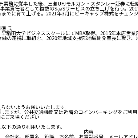
チ業務に従事した後、三菱UFJモルガン・スタンレー証券に転
，事業責任者として複数のSaaSサービスの立ち上げを行う。2
するまでに育て上げる。2021年3月にビーキャップ株式をチェン
徳 氏
早稲田大学ビジネススクールにてMBA取得。2015年本店営業
金融の連携に取組む。2020年地域支援部地域開発室長に就き、
入らないようお願いいたします。
しますが、公共交通機関又は近隣のコインパーキングをご利用
安にご来場ください。
報は以下の通り利用いたします。
内容
会社名、部署名、役職、お名前、お電話番号、メールアドレ