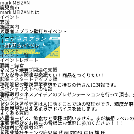
mark MEIZAN
鹿児島市
mark MEIZANとは
イベント
支援
施設案内
入居者
ビジネスプラン壁打ちイベント
メニュー
ホーム
mark MEIZAN
とは
イベント
イベント一覧
イベントレポート
支援
起業・経営
クリエイティブ関連の支援
イベント概要
エンジニア関連の支援
こんなサービスを始めたい！商品をつくりたい！
起業・スタートアップ支援
課題解決・新規事業支援
そんなビジネスアイデアをお持ちの皆さんに朗報です。
スペシャリストへの相談
施設案内
皆様のビジネスアイデアのプレゼンテーションを行って頂き、
交流スペース
レンタルスペース
ビジネスアイデアは人に話すことで頭の整理ができ、精度が磨
入居用施設（オフィス）
ネスプランとなるようアドバイスを致します。
よくある質問
入居者
IT、サービス、飲食など業種は問いません。まだ構想レベル
入居者紹介
事業プランをお持ちの皆様はお気軽に参加ください！！！
入居者・卒業者の声
登壇者について
お知らせ
・株式会社チェンジ鹿児島 代表取締役 中垣 雄 氏