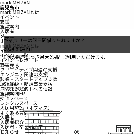
mark MEIZAN
鹿児島市
mark MEIZANとは
イベント
支援
施設案内
入居者
メニュー
ギャラリーは何日間借りられますか？
ホーム
mark MEIZAN
とは
2024.6.14 Fri
イベント
イベント一覧
1回の展示につき最大2週間ご利用いただけます。
イベントレポート
支援
← 戻る
クリエイティブ関連の支援
エンジニア関連の支援
起業・スタートアップ支援
課題解決・新規事業支援
Share!
スペシャリストへの相談
FACEBOOK
施設案内
TWITTER
交流スペース
レンタルスペース
入居用施設（オフィス）
よくある質問
入居者
入居者紹介
入居者・卒業者の声
お知らせ