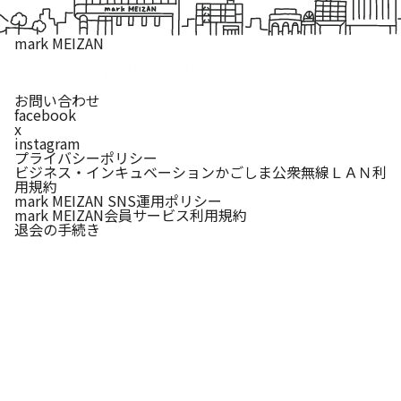
mark MEIZAN
鹿児島市
〒 892 - 0821
鹿児島県鹿児島市名山町 9 - 15
tel. 099-227-
1214
お問い合わせ
facebook
x
instagram
プライバシーポリシー
ビジネス・インキュベーションかごしま公衆無線ＬＡＮ利
用規約
mark MEIZAN SNS運用ポリシー
mark MEIZAN会員サービス利用規約
退会の手続き