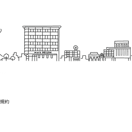
214
規約