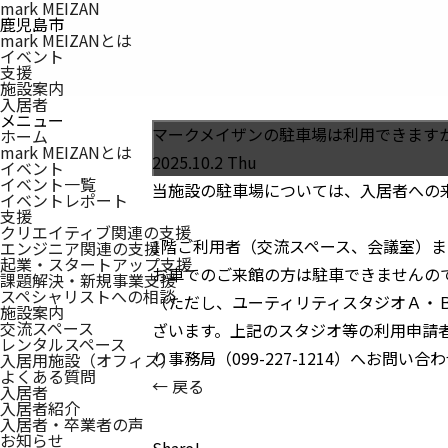
mark MEIZAN
鹿児島市
mark MEIZANとは
イベント
支援
施設案内
入居者
メニュー
マークメイザンの駐車場は利用できます
ホーム
mark MEIZAN
とは
2025.10.2 Thu
イベント
イベント一覧
当施設の駐車場については、入居者への
イベントレポート
支援
クリエイティブ関連の支援
1階ご利用者（交流スペース、会議室）
エンジニア関連の支援
起業・スタートアップ支援
お車でのご来館の方は駐車できませんの
課題解決・新規事業支援
スペシャリストへの相談
（ただし、ユーティリティスタジオＡ・
施設案内
交流スペース
ざいます。上記のスタジオ等の利用申請
レンタルスペース
り事務局（099-227-1214）へお問い
入居用施設（オフィス）
よくある質問
← 戻る
入居者
入居者紹介
入居者・卒業者の声
お知らせ