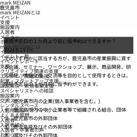
mark MEIZAN
鹿児島市
mark MEIZANとは
イベント
支援
施設案内
入居者
メニュー
使⽤予定⽇の１か⽉より前に仮予約はできますか？
ホーム
mark MEIZAN
とは
2024.6.14 Fri
イベント
イベント一覧
次のいずれかに該当する⽅が、⿅児島市の産業振興に資す
イベントレポート
支援
る会議、セミナー、ワークショップ、展⽰、商品開発、研
クリエイティブ関連の支援
究開発、情報交換、交流等を⽬的として使⽤するときは、
エンジニア関連の支援
起業・スタートアップ支援
使⽤予定⽇の３か⽉前に仮予約ができます。
課題解決・新規事業支援
スペシャリストへの相談
施設案内
交流スペース
ア ⿅児島市内の企業(個⼈事業者を含む。)
レンタルスペース
イ ⿅児島市内の中⼩企業者等で組織される組合、団体
入居用施設（オフィス）
よくある質問
ウ ⿅児島市の外郭団体
入居者
入居者紹介
エ ⿅児島県及びその外郭団体
入居者・卒業者の声
お知らせ
オ 国及びその外郭団体