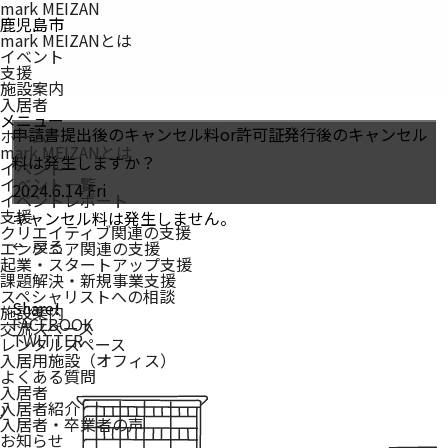
mark MEIZAN
鹿児島市
mark MEIZANとは
イベント
支援
施設案内
入居者
メニュー
申請書提出後のキャンセル料or許可証発行後のキャンセル
ホーム
mark MEIZAN
とは
料は発生しますか？
イベント
イベント一覧
2024.6.14 Fri
イベントレポート
支援
キャンセル料は発生しません。
クリエイティブ関連の支援
← 戻る
エンジニア関連の支援
起業・スタートアップ支援
課題解決・新規事業支援
スペシャリストへの相談
Share!
施設案内
FACEBOOK
交流スペース
TWITTER
レンタルスペース
入居用施設（オフィス）
よくある質問
入居者
入居者紹介
入居者・卒業者の声
お知らせ