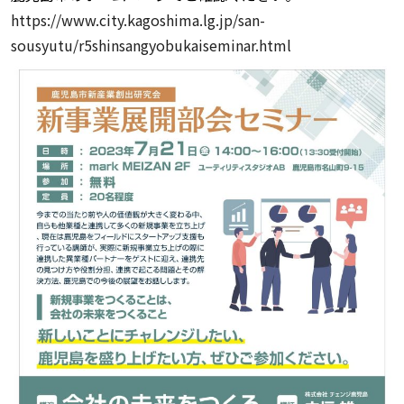
https://www.city.kagoshima.lg.jp/san-
sousyutu/r5shinsangyobukaiseminar.html