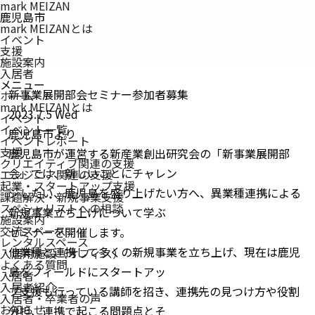
mark MEIZAN
鹿児島市
mark MEIZANとは
イベント
支援
施設案内
入居者
メニュー
新事業展開部会セミナー参加者募集
ホーム
mark MEIZAN
とは
2023.7.5 Wed
イベント
イベント一覧
鹿児島市より
イベントレポート
支援
鹿児島市が運営する新産業創出研究会の「新事業展開部
クリエイティブ関連の支援
会」では、新しいことにチャレン
エンジニア関連の支援
起業・スタートアップ支援
ジしたい、鹿児島を盛り上げたい方へ、異業種連携による
課題解決・新規事業支援
スペシャリストへの相談
新規事業立ち上げについて学ぶ
施設案内
交流スペース
セミナーを開催します。
レンタルスペース
他業種と連携して多くの新規事業を立ち上げ、現在は鹿児
入居用施設（オフィス）
よくある質問
島をフィールドにスタートアッ
入居者
入居者紹介
プ支援も行っている講師を招き、連携先の見つけ方や役割
入居者・卒業者の声
お知らせ
分担、連携で起こる問題点とそ