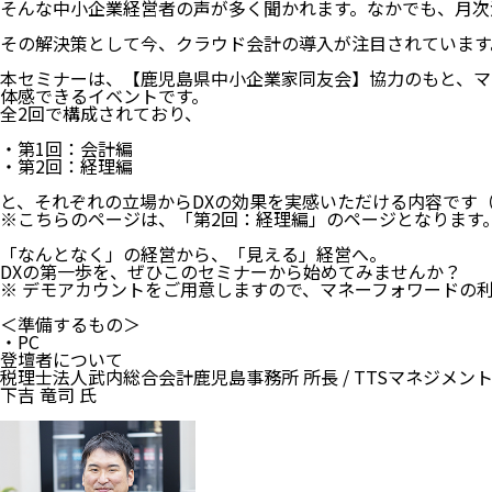
そんな中小企業経営者の声が多く聞かれます。なかでも、月次
その解決策として今、クラウド会計の導入が注目されています
本セミナーは、【鹿児島県中小企業家同友会】協力のもと、マ
体感できるイベントです。
全2回で構成されており、
・第1回：会計編
・第2回：経理編
と、それぞれの立場からDXの効果を実感いただける内容です
※こちらのページは、「第2回：経理編」のページとなります
「なんとなく」の経営から、「見える」経営へ。
DXの第一歩を、ぜひこのセミナーから始めてみませんか？
※ デモアカウントをご用意しますので、マネーフォワードの
＜準備するもの＞
・PC
登壇者について
税理士法人武内総合会計鹿児島事務所 所長 / TTSマネジメン
下吉 竜司 氏