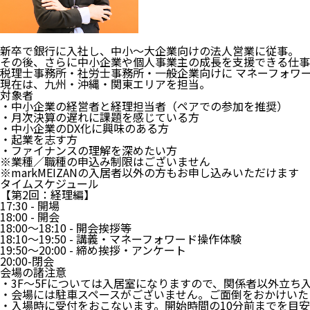
新卒で銀行に入社し、中小～大企業向けの法人営業に従事。
その後、さらに中小企業や個人事業主の成長を支援できる仕事が
税理士事務所・社労士事務所・一般企業向けに マネーフォワー
現在は、九州・沖縄・関東エリアを担当。
対象者
・中小企業の経営者と経理担当者（ペアでの参加を推奨）
・月次決算の遅れに課題を感じている方
・中小企業のDX化に興味のある方
・起業を志す方
・ファイナンスの理解を深めたい方
※業種／職種の申込み制限はございません
※markMEIZANの入居者以外の方もお申し込みいただけます
タイムスケジュール
【第2回：経理編】
17:30 - 開場
18:00 - 開会
18:00～18:10 - 開会挨拶等
18:10～19:50 - 講義・マネーフォワード操作体験
19:50～20:00 - 締め挨拶・アンケート
20:00-閉会
会場の諸注意
・3F～5Fについては入居室になりますので、関係者以外立ち
・会場には駐車スペースがございません。ご面倒をおかけいた
・入場時に受付をおこないます。開始時間の10分前までを目