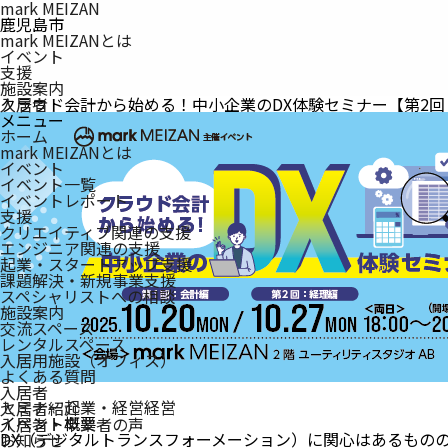
mark MEIZAN
鹿児島市
mark MEIZANとは
イベント
支援
施設案内
入居者
クラウド会計から始める！中小企業のDX体験セミナー【第2回
メニュー
ホーム
mark MEIZAN
とは
イベント
イベント一覧
イベントレポート
支援
クリエイティブ関連の支援
エンジニア関連の支援
起業・スタートアップ支援
課題解決・新規事業支援
スペシャリストへの相談
施設案内
交流スペース
レンタルスペース
入居用施設（オフィス）
よくある質問
入居者
セミナー
起業・経営
経営
入居者紹介
イベント概要
入居者・卒業者の声
DX（デジタルトランスフォーメーション）に関心はあるもの
お知らせ