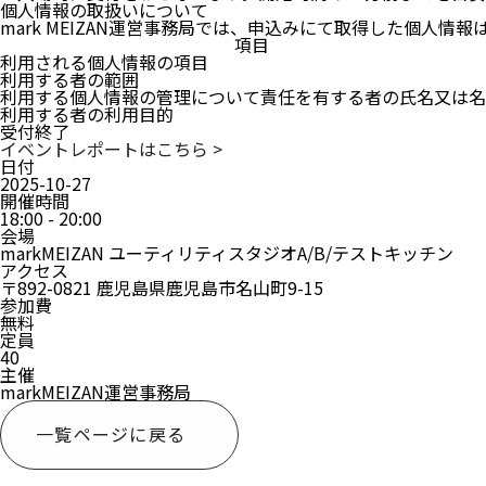
個人情報の取扱いについて
mark MEIZAN運営事務局では、申込みにて取得した個人情
項目
利用される個人情報の項目
利用する者の範囲
利用する個人情報の管理について責任を有する者の氏名又は名
利用する者の利用目的
受付終了
イベントレポートはこちら >
日付
2025-10-27
開催時間
18:00 - 20:00
会場
markMEIZAN ユーティリティスタジオA/B/テストキッチン
アクセス
〒892-0821 鹿児島県鹿児島市名山町9-15
参加費
無料
定員
40
主催
markMEIZAN運営事務局
一覧ページに戻る