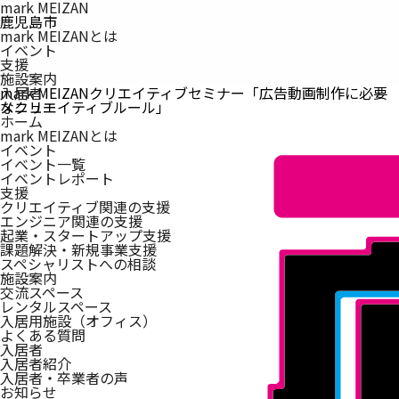
mark MEIZAN
鹿児島市
mark MEIZANとは
イベント
支援
施設案内
入居者
mark MEIZANクリエイティブセミナー「広告動画制作に必要
メニュー
なクリエイティブルール」
ホーム
mark MEIZAN
とは
イベント
イベント一覧
イベントレポート
支援
クリエイティブ関連の支援
エンジニア関連の支援
起業・スタートアップ支援
課題解決・新規事業支援
スペシャリストへの相談
施設案内
交流スペース
レンタルスペース
入居用施設（オフィス）
よくある質問
入居者
入居者紹介
入居者・卒業者の声
お知らせ