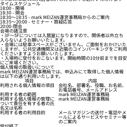
タイムスケジュール
18:00 - 開場
18:30 - 開会
18:30～18:35 - mark MEIZAN運営事務局からのご案内
18:35～20:00 - セミナー・質疑応答
20:00-閉会
会場の諸注意
・3F～5Fについては入居室になりますので、関係者以外立ち
入らないようお願いいたします。
・会場には駐車スペースがございません。ご面倒をおかけいた
しますが、公共交通機関又は近隣のコインパーキングをご利用
くださいますようお願いいたします。
・入場時に受付をおこないます。開始時間の10分前までを目安
にご来場ください。
個人情報の取扱いについて
mark MEIZAN運営事務局では、申込みにて取得した個人情報
は以下の通り利用いたします。
項目
内容
利用される個人情報の項目
会社名、部署名、役職、お名前、
お電話番号、メールアドレス
利用する者の範囲
mark MEIZAN運営事務局
利用する個人情報の管理に
mark MEIZAN運営事務局
ついて責任を有する者の氏
名又は名称
利用する者の利用目的
メールマガジンの送付・電話やメ
ールによるサービスやセミナー等
のご案内
受付終了