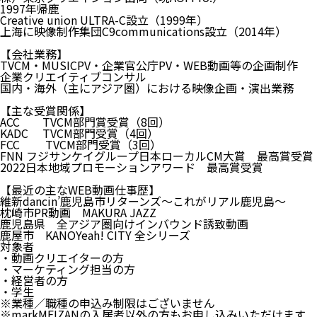
1997年帰鹿
Creative union ULTRA-C設立（1999年）
上海に映像制作集団C9communications設立（2014年）
【会社業務】
TVCM・MUSICPV・企業官公庁PV・WEB動画等の企画制作
企業クリエイティブコンサル
国内・海外（主にアジア圏）における映像企画・演出業務
【主な受賞関係】
ACC TVCM部門賞受賞（8回）
KADC TVCM部門受賞（4回）
FCC TVCM部門受賞（3回）
FNN フジサンケイグループ日本ローカルCM大賞 最高賞受賞
2022日本地域プロモーションアワード 最高賞受賞
【最近の主なWEB動画仕事歴】
維新dancin’鹿児島市リターンズ～これがリアル鹿児島～
枕崎市PR動画 MAKURA JAZZ
鹿児島県 全アジア圏向けインバウンド誘致動画
鹿屋市 KANOYeah! CITY 全シリーズ
対象者
・動画クリエイターの方
・マーケティング担当の方
・経営者の方
・学生
※業種／職種の申込み制限はございません
※markMEIZANの入居者以外の方もお申し込みいただけます