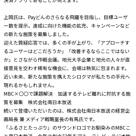
上岡氏は、Payどんのさらなる飛躍を目指し、目標ユーザ
ー数を提示。達成に向けた機能の拡充、キャンペーンなど
の新たな施策を募集しました。
迎えた質疑応答では、多くの手が上がり、「アプローチす
るユーザーはどこだろうか」「改善するならここではない
か」とさながら作戦会議。地元大手企業と地元の人々が直
接意見を交わす稀有な機会に、会場は熱気に包まれます。
近い未来、新たな施策を携えたシロクマが私たちの手元へ
現れるかもしれません。
MBC×〇〇で課題解決
加速するテレビ離れに対抗する施
策を募集 株式会社南日本放送
続いて登壇いただいたのは、株式会社南日本放送の経営企
画局長 兼 メディア戦略室長の有馬氏です。
「ふるさとたっぷり」のサウンドロゴでお馴染みのMBCこ
と南日本放送。今年で創立72年を迎え、テレビ・ラジオ放