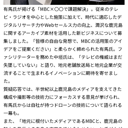
有馬氏が掲げる「MBC×〇〇で課題解決」。従来のテレ
ビ・ラジオを中心とした施策に加えて、時代に適応したデ
ジタルリサーチ力やWebセールス力の向上、潤沢な鹿児島
に関するアーカイブ素材を活用した新ビジネスについて募
集しました。「皆様の自由な発想で、MBCの活用策のアイ
デアをご提案ください」と柔らかく締められた有馬氏。フ
ァシリテーターを務めた中垣氏は、「テレビの権威はまだ
失墜していない」と語り、地元老舗放送局と地元企業が交
流することで生まれるイノベーションに期待を寄せまし
た。
質疑応答では、半世紀以上鹿児島のメディアを支えてきた
構成や撮影等の技術力にフォーカスする意見が挙げられ、
有馬氏からは自社が持つドローンの技術について語られる
一幕も。
また、「地元に根付いたメディアであるMBCと、鹿児島の