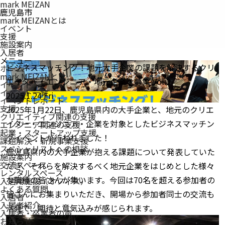
mark MEIZAN
鹿児島市
mark MEIZANとは
イベント
支援
施設案内
入居者
メニュー
ビジネスマッチング！地元大手企業の課題を解決するクリ
ホーム
mark MEIZAN
とは
エイター・エンジニア・地元企業を募集 Vol.2
イベント
イベント一覧
2025.1.24 Fri
イベントレポート
支援
2025年1月22日、鹿児島県内の大手企業と、地元のクリエ
クリエイティブ関連の支援
イター・エンジニア・企業を対象としたビジネスマッチン
エンジニア関連の支援
起業・スタートアップ支援
グイベントが行われました！
課題解決・新規事業支援
スペシャリストへの相談
鹿児島県内の大手企業が抱える課題について発表していた
施設案内
交流スペース
だき、それらを解決するべく地元企業をはじめとした様々
レンタルスペース
な職種の皆さんが集います。今回は70名を超える参加者の
入居用施設（オフィス）
よくある質問
皆さんにお集まりいただき、開場から参加者同士の交流も
入居者
入居者紹介
活発で、期待と意気込みが感じられます。
入居者・卒業者の声
お知らせ