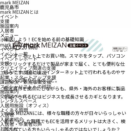
mark MEIZAN
鹿児島市
mark MEIZANとは
イベント
支援
施設案内
入居者
メニュー
確認しよう！ECを始める前の基礎知識
ホーム
mark MEIZAN
とは
2024.11.20 Wed
イベント
イベント一覧
インターネット上でお買い物。スマホをタップ、パソコン
イベントレポート
支援
でクリックするだけで製品が家まで届く、とても便利な仕
クリエイティブ関連の支援
組みです。ECとは、インターネット上で行われるものやサ
エンジニア関連の支援
起業・スタートアップ支援
ービスの取り引きのこと。
課題解決・新規事業支援
スペシャリストへの相談
鹿児島市を拠点にしながらも、県外・海外のお客様に製品
施設案内
交流スペース
を届けられるECはビジネスを成長させるカギ
となります。
レンタルスペース
入居用施設（オフィス）
よくある質問
mark MEIZANには、様々な職種の方々が日々いらっしゃい
入居者
入居者紹介
ます。どんな職種でもECを活用するメリットは大きく、検
入居者・卒業者の声
お知らせ
討されている方もいらっしゃるのではないでしょうか？