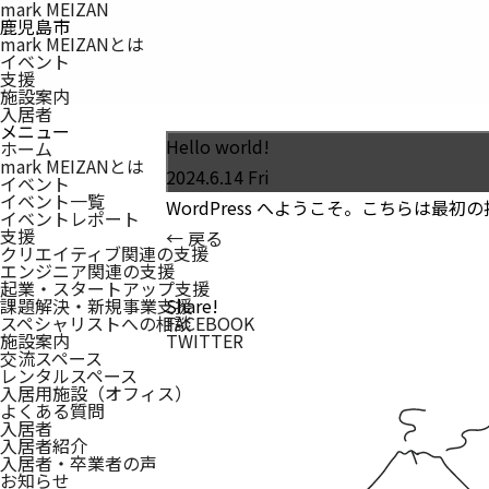
mark MEIZAN
鹿児島市
mark MEIZANとは
イベント
支援
施設案内
入居者
メニュー
Hello world!
ホーム
mark MEIZAN
とは
2024.6.14 Fri
イベント
イベント一覧
WordPress へようこそ。こちらは
イベントレポート
支援
← 戻る
クリエイティブ関連の支援
エンジニア関連の支援
起業・スタートアップ支援
課題解決・新規事業支援
Share!
スペシャリストへの相談
FACEBOOK
施設案内
TWITTER
交流スペース
レンタルスペース
入居用施設（オフィス）
よくある質問
入居者
入居者紹介
入居者・卒業者の声
お知らせ