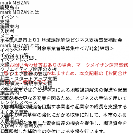
mark MEIZAN
鹿児島市
mark MEIZANとは
イベント
支援
施設案内
入居者
メニュー
【鹿児島市より】地域課題解決ビジネス支援事業補助金
ホーム
mark MEIZAN
とは
（二次公募） 対象事業者等募集中＜7/3(金)締切＞
イベント
イベント一覧
2026.6.16 Tue
イベントレポート
支援
※ お問い合わせ等おありの場合、マークメイザン運営事務
クリエイティブ関連の支援
局ではご回答いたしかねますため、本文記載の【お問合せ
エンジニア関連の支援
起業・スタートアップ支援
先】へご連絡ください
課題解決・新規事業支援
スペシャリストへの相談
鹿児島市では、ビジネスによる地域課題解決の促進や起業
施設案内
交流スペース
家支援の更なる充実を図るため、ビジネスの手法を用いて
レンタルスペース
地域課題の解決を目指す事業者や起業家の成長を支援する
入居用施設（オフィス）
よくある質問
団体の経営基盤の強化にかかる取組に対して、本市のふる
入居者
入居者紹介
さと納税を活用した資金調達の機会を提供し、調達資金を
入居者・卒業者の声
お知らせ
原資とした補助金の交付による支援を行います。