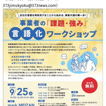
373jimukyoku@373news.com）