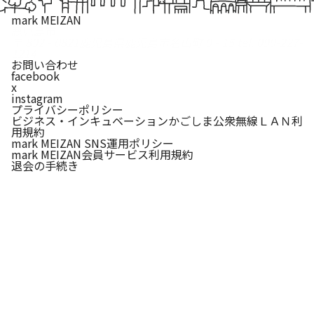
mark MEIZAN
鹿児島市
〒 892 - 0821
鹿児島県鹿児島市名山町 9 - 15
tel. 099-227-
1214
お問い合わせ
facebook
x
instagram
プライバシーポリシー
ビジネス・インキュベーションかごしま公衆無線ＬＡＮ利
用規約
mark MEIZAN SNS運用ポリシー
mark MEIZAN会員サービス利用規約
退会の手続き