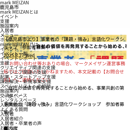
mark MEIZAN
鹿児島市
mark MEIZANとは
イベント
支援
施設案内
入居者
メニュー
【鹿児島市より】事業者の「課題・強み」言語化ワークシ
ホーム
mark MEIZAN
とは
ョップ 参加者募集中！
イベント
イベント一覧
2025.8.27 Wed
イベントレポート
支援
※ お問い合わせ等おありの場合、マークメイザン運営事務
クリエイティブ関連の支援
局ではご回答いたしかねますため、本文記載の【お問合せ
エンジニア関連の支援
起業・スタートアップ支援
先】へご連絡ください
課題解決・新規事業支援
スペシャリストへの相談
＼自社の価値を再発見することから始める、事業共創の第
施設案内
交流スペース
一歩！／
レンタルスペース
事業者の「課題・強み」言語化ワークショップ 参加者募
入居用施設（オフィス）
よくある質問
集中
入居者
入居者紹介
入居者・卒業者の声
お知らせ
■内容