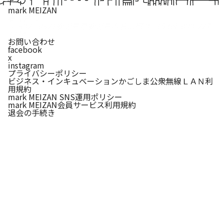
mark MEIZAN
鹿児島市
〒 892 - 0821
鹿児島県鹿児島市名山町 9 - 15
tel. 099-227-
1214
お問い合わせ
facebook
x
instagram
プライバシーポリシー
ビジネス・インキュベーションかごしま公衆無線ＬＡＮ利
用規約
mark MEIZAN SNS運用ポリシー
mark MEIZAN会員サービス利用規約
退会の手続き