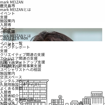
mark MEIZAN
鹿児島市
mark MEIZANとは
イベント
支援
施設案内
入居者
メニュー
中垣 雄
ホーム
mark MEIZAN
とは
2023.11.6 Mon
イベント
イベント一覧
← 戻る
イベントレポート
支援
クリエイティブ関連の支援
エンジニア関連の支援
Share!
起業・スタートアップ支援
FACEBOOK
課題解決・新規事業支援
TWITTER
スペシャリストへの相談
施設案内
交流スペース
レンタルスペース
入居用施設（オフィス）
よくある質問
入居者
入居者紹介
入居者・卒業者の声
お知らせ