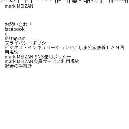
mark MEIZAN
鹿児島市
〒 892 - 0821
鹿児島県鹿児島市名山町 9 - 15
tel. 099-227-
1214
お問い合わせ
facebook
x
instagram
プライバシーポリシー
ビジネス・インキュベーションかごしま公衆無線ＬＡＮ利
用規約
mark MEIZAN SNS運用ポリシー
mark MEIZAN会員サービス利用規約
退会の手続き