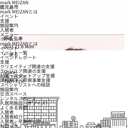
mark MEIZAN
鹿児島市
mark MEIZANとは
イベント
支援
施設案内
入居者
メニュー
野崎 弘幸
ホーム
mark MEIZAN
とは
2023.11.6 Mon
イベント
イベント一覧
← 戻る
イベントレポート
支援
クリエイティブ関連の支援
エンジニア関連の支援
Share!
起業・スタートアップ支援
FACEBOOK
課題解決・新規事業支援
TWITTER
スペシャリストへの相談
施設案内
交流スペース
レンタルスペース
入居用施設（オフィス）
よくある質問
入居者
入居者紹介
入居者・卒業者の声
お知らせ