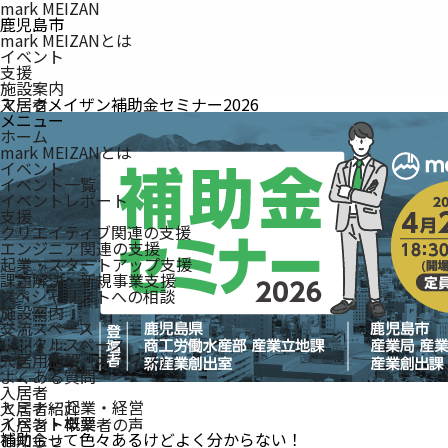
mark MEIZAN
鹿児島市
mark MEIZANとは
イベント
支援
施設案内
入居者
マークメイザン補助金セミナー2026
メニュー
ホーム
mark MEIZAN
とは
イベント
イベント一覧
イベントレポート
支援
クリエイティブ関連の支援
エンジニア関連の支援
起業・スタートアップ支援
課題解決・新規事業支援
スペシャリストへの相談
施設案内
交流スペース
レンタルスペース
入居用施設（オフィス）
よくある質問
入居者
セミナー
起業・経営
入居者紹介
イベント概要
入居者・卒業者の声
補助金って色々あるけどよく分からない！
お知らせ