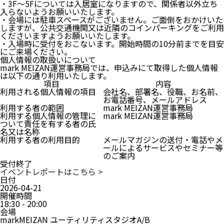
・3F～5Fについては入居室になりますので、関係者以外立ち
入らないようお願いいたします。
・会場には駐車スペースがございません。ご面倒をおかけいた
しますが、公共交通機関又は近隣のコインパーキングをご利用
くださいますようお願いいたします。
・入場時に受付をおこないます。開始時間の10分前までを目安
にご来場ください。
個人情報の取扱いについて
mark MEIZAN運営事務局では、申込みにて取得した個人情報
は以下の通り利用いたします。
項目
内容
利用される個人情報の項目
会社名、部署名、役職、お名前、
お電話番号、メールアドレス
利用する者の範囲
mark MEIZAN運営事務局
利用する個人情報の管理に
mark MEIZAN運営事務局
ついて責任を有する者の氏
名又は名称
利用する者の利用目的
メールマガジンの送付・電話やメ
ールによるサービスやセミナー等
のご案内
受付終了
イベントレポートはこちら >
日付
2026-04-21
開催時間
18:30 - 20:00
会場
markMEIZAN ユーティリティスタジオA/B