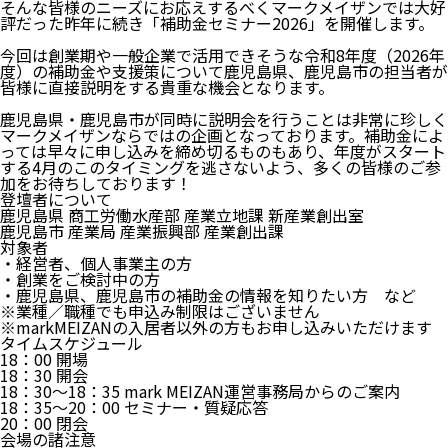
そんな皆様のニーズにお応えするべくマークメイザンでは大好
評だった昨年に続き「補助金セミナー2026」を開催します。
今回は創業期や一般企業で活用できそうな令和8年度（2026年
度）の補助金や支援策について鹿児島県、鹿児島市の担当者が
皆様に直接説明をする貴重な機会となります。
鹿児島県・鹿児島市が同時に説明会を行うことは非常に珍しく
マークメイザンならではの企画となっております。補助金によ
っては早々に申し込みを締め切るものもあり、年度がスタート
する4月のこのタイミングを逃さないよう、多くの皆様のご参
加をお待ちしております！
登壇者について
鹿児島県 商工労働水産部 産業立地課 新産業創出室
鹿児島市 産業局 産業振興部 産業創出課
対象者
・経営者、個人事業主の方
・創業をご検討中の方
・鹿児島県、鹿児島市の補助金の情報を知りたい方 など
※業種／職種でも申込み制限はございません
※markMEIZANの入居者以外の方もお申し込みいただけます
タイムスケジュール
18：00 開場
18：30 開会
18：30〜18：35 mark MEIZAN運営事務局からのご案内
18：35〜20：00 セミナー・質疑応答
20：00 閉会
会場の諸注意